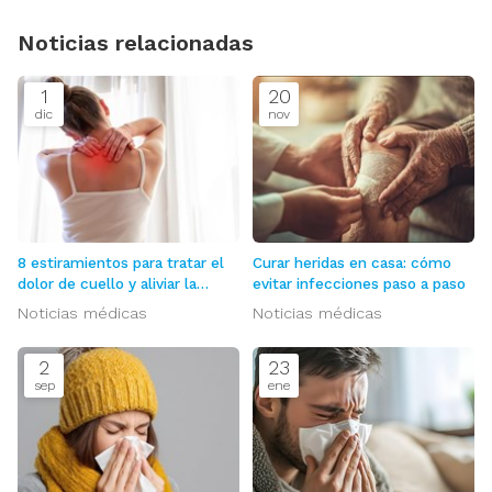
Noticias relacionadas
1
20
dic
nov
8 estiramientos para tratar el
Curar heridas en casa: cómo
dolor de cuello y aliviar la
evitar infecciones paso a paso
tensión
Noticias médicas
Noticias médicas
2
23
sep
ene