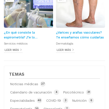
¿En qué consiste la
¿Varices y arañas vasculares?
espirometría? ¡Te lo
Te enseñamos cómo cuidarlas
explicamos!
Servicios médicos
Dermatología
LEER MÁS
LEER MÁS
TEMAS
Noticias médicas
27
Calendario de vacunación
Psicotécnico
4
31
Especialidades
COVID-19
Nutrición
40
3
6
Dermatología
Ginecología
20
7