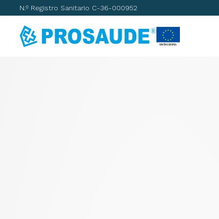
N.º Registro Sanitario C-36-000952