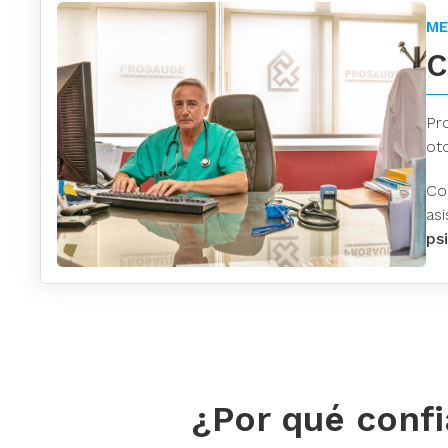
ME
C
Pr
oto
Co
as
ps
¿Por qué confi