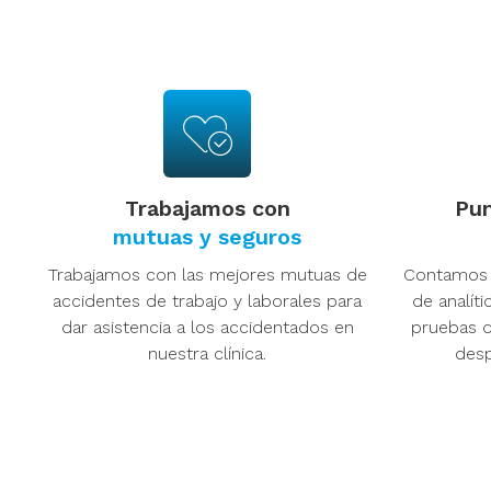
Trabajamos con
Pun
mutuas y seguros
10 imprescindibles q
Trabajamos con las mejores mutuas de
Contamos 
tener en el boti
accidentes de trabajo y laborales para
de analíti
dar asistencia a los accidentados en
pruebas d
nuestra clínica.
desp
Contar con un botiquín de primeros auxilios b
no es solo una cuestión de organización, sino 