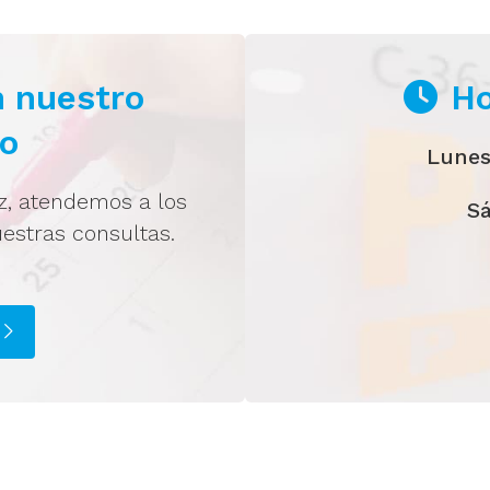
n nuestro
Ho
co
Lunes
z, atendemos a los
S
uestras consultas.