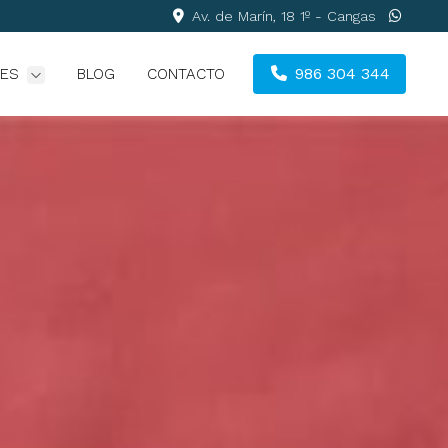
Av. de Marín, 18 1º - Cangas
986 304 344
DES
BLOG
CONTACTO