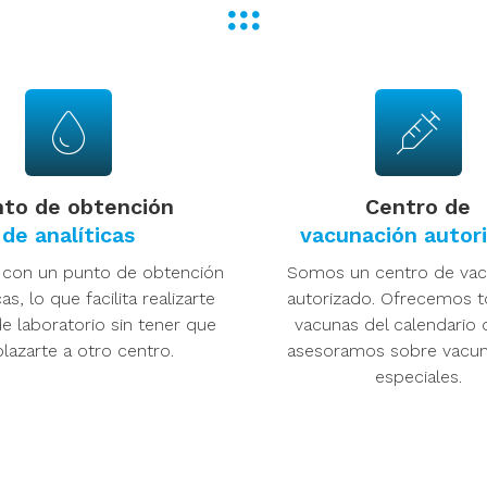
to de obtención
Centro de
de analíticas
vacunación autor
ue debemos
con un punto de obtención
Somos un centro de vac
quín
cas, lo que facilita realizarte
autorizado. Ofrecemos t
e laboratorio sin tener que
vacunas del calendario o
lazarte a otro centro.
asesoramos sobre vacun
especiales.
ien equipado en casa
una medida preventiva.