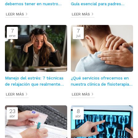
debemos tener en nuestro
Guía esencial para padres
botiquín para evitar cualquier
primerizos
LEER MÁS
LEER MÁS
emergencia
7
7
ene
jul
Manejo del estrés: 7 técnicas
¿Qué servicios ofrecemos en
de relajación que realmente
nuestra clínica de fisioterapia
funcionan
en Cangas?
LEER MÁS
LEER MÁS
23
8
abr
abr