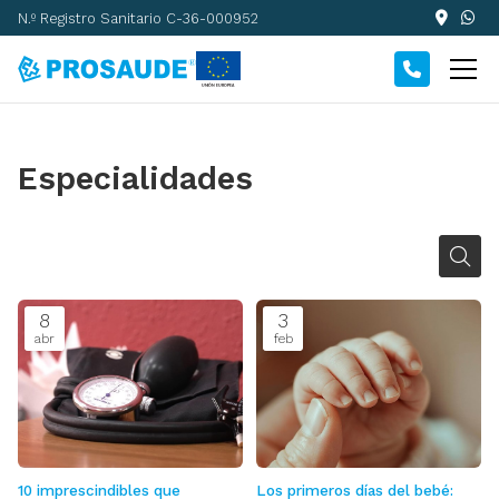
N.º Registro Sanitario C-36-000952
Especialidades
8
3
abr
feb
10 imprescindibles que
Los primeros días del bebé: