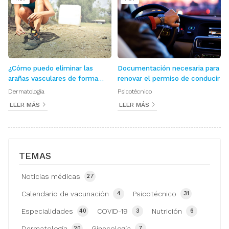
¿Cómo puedo eliminar las
Documentación necesaria para
arañas vasculares de forma
renovar el permiso de conducir
permanente?
Dermatología
Psicotécnico
LEER MÁS
LEER MÁS
TEMAS
Noticias médicas
27
Calendario de vacunación
Psicotécnico
4
31
Especialidades
COVID-19
Nutrición
40
3
6
Dermatología
Ginecología
20
7