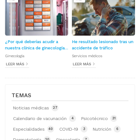
¿Por qué deberías acudir a
He resultado lesionado tras un
nuestra clínica de ginecología
accidente de tráfico
en Cangas?
Ginecología
Servicios médicos
LEER MÁS
LEER MÁS
TEMAS
Noticias médicas
27
Calendario de vacunación
Psicotécnico
4
31
Especialidades
COVID-19
Nutrición
40
3
6
Dermatología
Ginecología
20
7