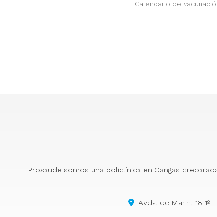
Cangas
Calendario de vacunació
Prosaude somos una policlínica en Cangas preparada pa
Avda. de Marín, 18 1º