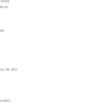
lmente
decer
 de
as de alto
ciales,