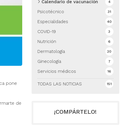
Calendario de vacunación
4
Psicotécnico
31
Especialidades
40
COVID-19
3
Nutrición
6
Dermatología
20
Ginecología
7
Servicios médicos
16
ica pone
TODAS LAS NOTICIAS
151
.
rmarte de
¡COMPÁRTELO!