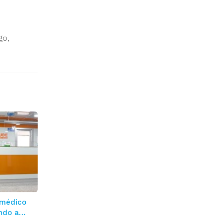
go,
 médico
ndo a