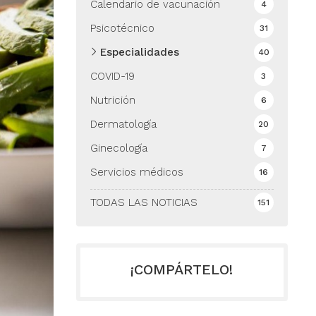
Calendario de vacunación
4
Psicotécnico
31
Especialidades
40
COVID-19
3
Nutrición
6
Dermatología
20
Ginecología
7
Servicios médicos
16
TODAS LAS NOTICIAS
151
¡COMPÁRTELO!