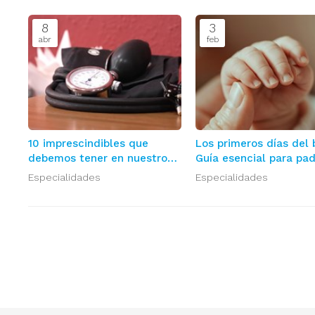
8
3
abr
feb
10 imprescindibles que
Los primeros días del 
debemos tener en nuestro
Guía esencial para pa
botiquín para evitar
primerizos
Especialidades
Especialidades
cualquier emergencia