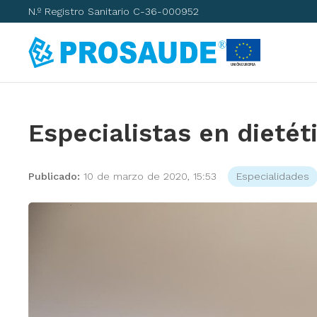
N.º Registro Sanitario C-36-000952
Especialistas en dietét
Publicado:
10 de marzo de 2020, 15:53
Especialidades