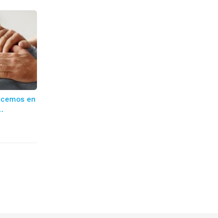
recemos en
ngas?