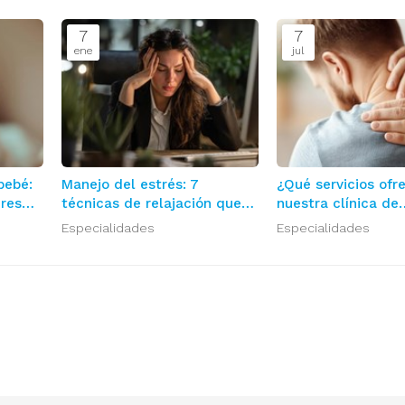
7
7
ene
jul
bebé:
Manejo del estrés: 7
¿Qué servicios of
dres
técnicas de relajación que
nuestra clínica de
realmente funcionan
fisioterapia en Ca
Especialidades
Especialidades