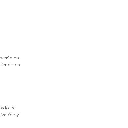
mación en
eniendo en
tado de
tivación y