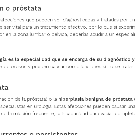
ón o próstata
 afecciones que pueden ser diagnosticadas y tratadas por un
ser vital para un tratamiento efectivo, por lo que si experi
or en la zona lumbar o pélvica, deberías acudir a un especiali
gía es la especialidad que se encarga de su diagnóstico y
 dolorosos y pueden causar complicaciones si no se tratan,
ata
mación de la próstata) o la
hiperplasia benigna de próstata
specialistas en urología. Estas afecciones pueden causar un
mo la micción frecuente, la incapacidad para vaciar comple
currentes o persistentes