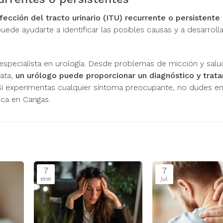
nfección del tracto urinario (ITU) recurrente o persistente
uede ayudarte a identificar las posibles causas y a desarroll
especialista en urología. Desde problemas de micción y salu
tata,
un urólogo puede proporcionar un diagnóstico y trat
 Si experimentas cualquier síntoma preocupante, no dudes e
ica en Cangas.
7
7
ene
jul