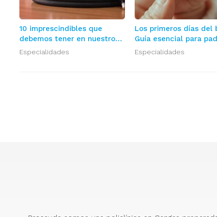
10 imprescindibles que
Los primeros días del 
debemos tener en nuestro
Guía esencial para pa
botiquín para evitar
primerizos
Especialidades
Especialidades
cualquier emergencia