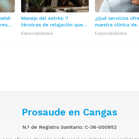
bebé:
Manejo del estrés: 7
¿Qué servicios of
dres
técnicas de relajación que
nuestra clínica de
realmente funcionan
fisioterapia en Ca
Especialidades
Especialidades
Prosaude en Cangas
N.º de Registro Sanitario: C-36-000952