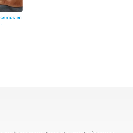
recemos en
ngas?