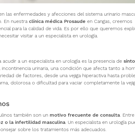
en las enfermedades y afecciones del sistema urinario mascu
o. En nuestra
clínica médica Prosaude
en Cangas, creemos
ncial para la calidad de vida. Es por ello que queremos expli
cesitar visitar a un especialista en urología.
acudir a un especialista en urología es la presencia de
sínt
la incontinencia urinaria, una condición que afecta tanto a ho
edad de factores, desde una vejiga hiperactiva hasta probl
rna, dolorosa o dificultad para vaciar completamente la vejig
nos
culinos también son un
motivo frecuente de consulta
. Entr
z o la infertilidad masculina
. Un especialista en urología p
aconsejar sobre los tratamientos más adecuados.