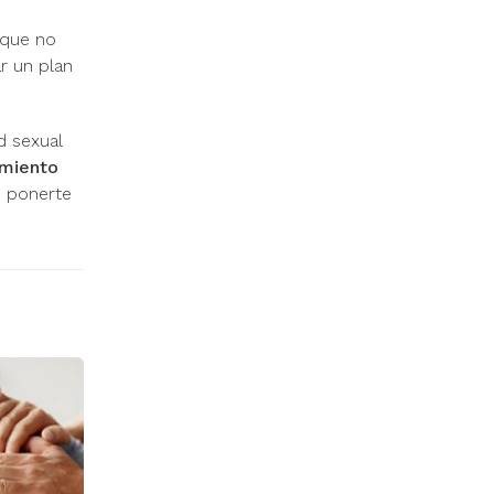
que no
ar un plan
d sexual
amiento
n ponerte